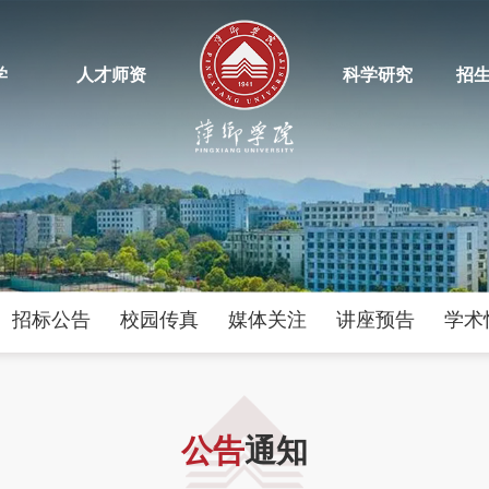
学
人才师资
科学研究
招
招标公告
校园传真
媒体关注
讲座预告
学术
公
告
通知