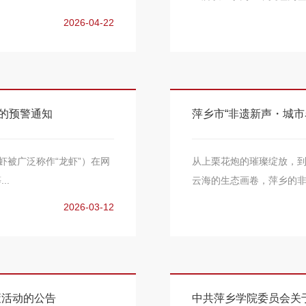
2026-04-22
险的预警通知
萍乡市“非遗新声・城市
龙虾被广泛称作“龙虾”）在网
从上栗花炮的璀璨绽放，到
..
云海的生态画卷，萍乡的非
2026-03-12
策活动的公告
中共萍乡学院委员会关