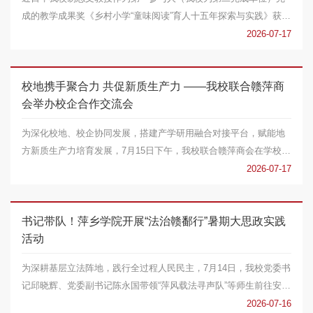
成的教学成果奖《乡村小学“童味阅读”育人十五年探索与实践》获江
西省教学成果...
2026-07-17
校地携手聚合力 共促新质生产力 ——我校联合赣萍商
会举办校企合作交流会
为深化校地、校企协同发展，搭建产学研用融合对接平台，赋能地
方新质生产力培育发展，7月15日下午，我校联合赣萍商会在学校举
办“助力地方新质...
2026-07-17
书记带队！萍乡学院开展“法治赣鄱行”暑期大思政实践
活动
为深耕基层立法阵地，践行全过程人民民主，7月14日，我校党委书
记邱晓辉、党委副书记陈永国带领“萍风载法寻声队”等师生前往安源
区横龙街道里...
2026-07-16