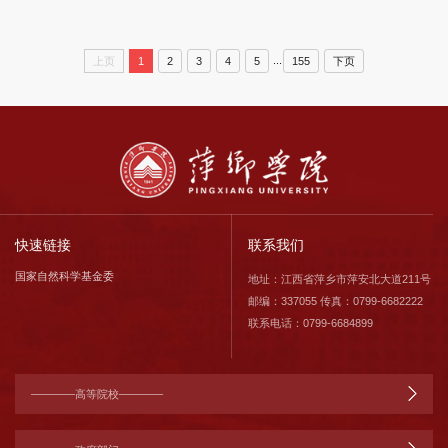
...
上页
1
2
3
4
5
155
下页
快速链接
联系我们
国家自然科学基金委
地址：江西省萍乡市萍安北大道211号
邮编：337055 传真：0799-6682222
联系电话：0799-6684899
————高等院校————