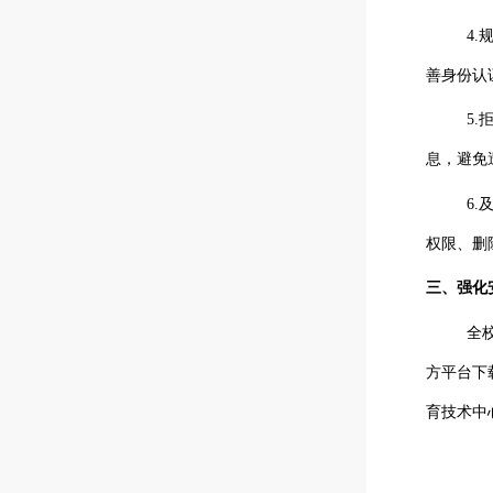
4
.
善身份认
5
.
息，避免
6
.
权限、删
三、强化
全
方平台下
育技术中