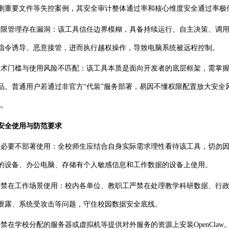
删重要文件等失控案例，其安全审计整体通过率和核心维度安全通过率极
.权限管理存在漏洞：该工具信任边界模糊，具备持续运行、自主决策、调
指令诱导、恶意接管，进而执行越权操作，导致电脑系统被远程控制。
.技术门槛与使用风险不匹配：该工具本质是面向开发者的底层框架，需掌握
品。普通用户若通过非官方“代装”服务部署，易因不懂权限配置放大安全风
况。
安全使用与防范要求
.非必要不部署使用：全校师生应结合自身实际需求理性看待该工具，切勿因
的设备、办公电脑、存储有个人敏感信息和工作数据的设备上使用。
.严禁在工作场景使用：校内各单位、教职工严禁在处理教学科研数据、行
泄露、系统受攻击等问题，守住校园数据安全底线。
.严禁在学校分配的服务器或虚拟机等提供对外服务的资源上安装OpenClaw