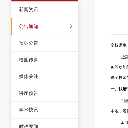
新闻资讯
公告通知
招标公告
全校师生
近
校园传真
务等功能
媒体关注
障全校师
一、认清
讲座预告
1.
学术快讯
本地，若
2
时政要闻