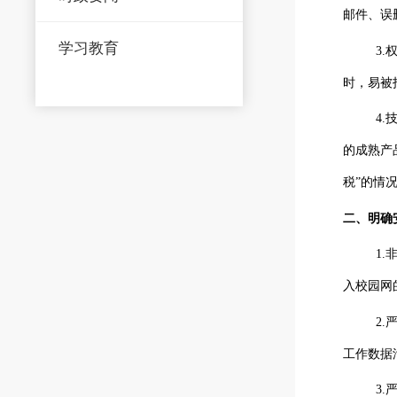
邮件、误
学习教育
3
时，易被
4
的成熟产
税”的情
二、明确
1
入校园网
2
工作数据
3