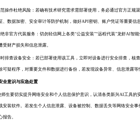
规范操作杜绝风险：若确有技术研究需求需部署使用，务必通过官方正规
证、数据加密、安全审计等防护机制，做好API密钥、账户凭证等重要信
拒绝非官方代装服务：切勿轻信网上各类“公益安装”“远程代装”龙虾AI
遭受财产损失和信息泄露。
及时排查设备安全：若已部署使用该工具，立即对设备进行安全排查，核
除可疑程序，对重要文件和数据进行备份，若发现设备异常、信息泄露等
安全意识与应急处置
校师生要切实提升网络安全和个人信息保护意识，认清各类新兴
AI工具
载安装软件。若发生个人信息泄露、设备被控制、数据丢失等网络安全事
心
报告。