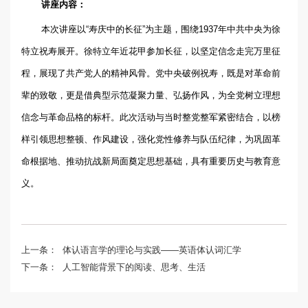
讲座内容：
本次讲座以“寿庆中的长征”为主题，围绕1937年中共中央为徐
特立祝寿展开。徐特立年近花甲参加长征，以坚定信念走完万里征
程，展现了共产党人的精神风骨。党中央破例祝寿，既是对革命前
辈的致敬，更是借典型示范凝聚力量、弘扬作风，为全党树立理想
信念与革命品格的标杆。此次活动与当时整党整军紧密结合，以榜
样引领思想整顿、作风建设，强化党性修养与队伍纪律，为巩固革
命根据地、推动抗战新局面奠定思想基础，具有重要历史与教育意
义。
上一条：
体认语言学的理论与实践——英语体认词汇学
下一条：
人工智能背景下的阅读、思考、生活