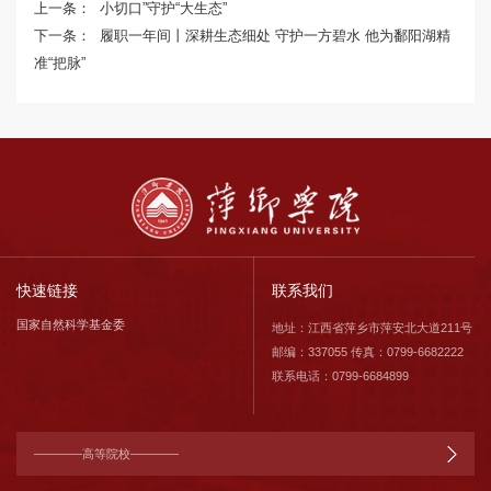
上一条：
小切口”守护“大生态”
下一条：
履职一年间丨深耕生态细处 守护一方碧水 他为鄱阳湖精
准“把脉”
快速链接
联系我们
国家自然科学基金委
地址：江西省萍乡市萍安北大道211号
邮编：337055 传真：0799-6682222
联系电话：0799-6684899
————高等院校————