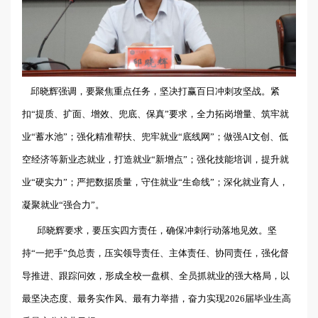
邱晓辉强调，要聚焦重点任务，坚决打赢百日冲刺攻坚战。紧
扣“提质、扩面、增效、兜底、保真”要求，全力拓岗增量、筑牢就
业“蓄水池”；强化精准帮扶、兜牢就业“底线网”；做强AI文创、低
空经济等新业态就业，打造就业“新增点”；强化技能培训，提升就
业“硬实力”；严把数据质量，守住就业“生命线”；深化就业育人，
凝聚就业“强合力”。
邱晓辉要求，要压实四方责任，确保冲刺行动落地见效。坚
持“一把手”负总责，压实领导责任、主体责任、协同责任，强化督
导推进、跟踪问效，形成全校一盘棋、全员抓就业的强大格局，以
最坚决态度、最务实作风、最有力举措，奋力实现2026届毕业生高