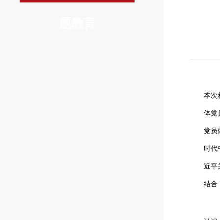
题教育
本次
体党
党员
时代
近平
结合