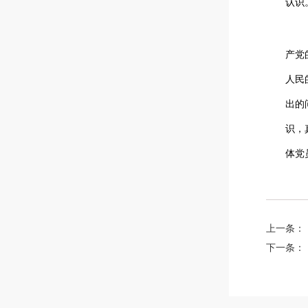
认识
产党
人民
出的
识，
体党
上一条：
下一条：